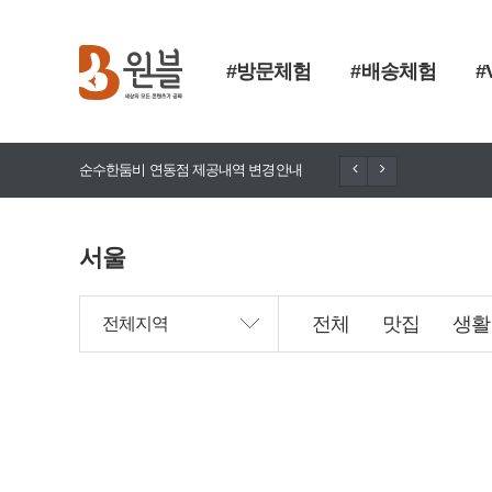
#방문체험
#배송체험
#
순수한둠비 연동점 제공내역 변경안내
돈향기 추가
서울
전체
맛집
생활
전체지역