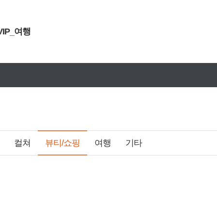
VIP_여행
문구안내
설연휴 원블고객센터 휴무안내
컬쳐
뷰티/쇼핑
여행
기타