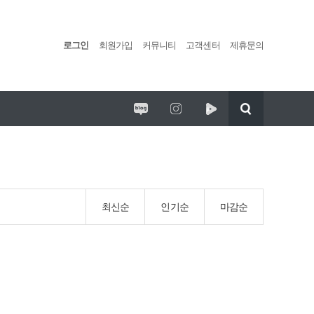
로그인
회원가입
커뮤니티
고객센터
제휴문의
편백포레스트 임시휴업 안내
리딩팜 ATV
최신순
인기순
마감순