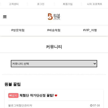
고객센터
로그인
회원가입
나의 프로젝트
#방문체험
#배송체험
#VIP_여행
커뮤니티
원블 꿀팁
체험단 작가단선정 꿀팁!
공지
블로그체험단관리자
07-16