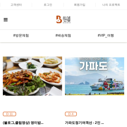
고객센터
로그인
회원가입
나의 프로젝트
#방문체험
#배송체험
#VIP_여행
D-11
D-4
(블로그,클립영상) 영미밥...
가파도정기여객선 - 2인 ...